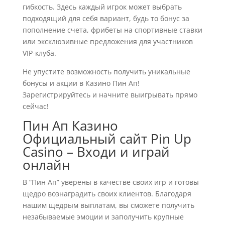
гибкость. Здесь каждый игрок может выбрать
подходящий для себя вариант, будь то бонус за
пополнение счета, фрибеты на спортивные ставки
или эксклюзивные предложения для участников
VIP-клуба.
Не упустите возможность получить уникальные
бонусы и акции в Казино Пин Ап!
Зарегистрируйтесь и начните выигрывать прямо
сейчас!
Пин Ап Казино
Официальный сайт Pin Up
Casino – Входи и играй
онлайн
В “Пин Ап” уверены в качестве своих игр и готовы
щедро вознаградить своих клиентов. Благодаря
нашим щедрым выплатам, вы сможете получить
незабываемые эмоции и заполучить крупные