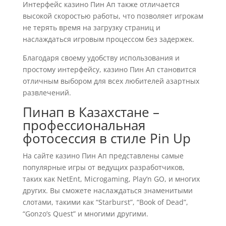
Интерфейс казино Пин Ап также отличается
высокой скоростью работы, что позволяет игрокам
не терять время на загрузку страниц и
наслаждаться игровым процессом без задержек.
Благодаря своему удобству использования и
простому интерфейсу, казино Пин Ап становится
отличным выбором для всех любителей азартных
развлечений.
Пинап в Казахстане –
профессиональная
фотосессия в стиле Pin Up
На сайте казино Пин Ап представлены самые
популярные игры от ведущих разработчиков,
таких как NetEnt, Microgaming, Play’n GO, и многих
других. Вы сможете наслаждаться знаменитыми
слотами, такими как “Starburst”, “Book of Dead”,
“Gonzo’s Quest” и многими другими.