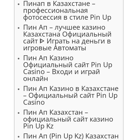
Пинап в Казахстане –
профессиональная
фотосессия в стиле Pin Up
Пин Ап – лучшее казино
Казахстана Официальный
сайт ᐈ Играть на деньги в
игровые Автоматы
Пин Ап Казино
Официальный сайт Pin Up
Casino – Входи и играй
онлайн
Пин Ап Казино в Казахстане
– Официальный сайт Pin Up
Casino
Пин Ап Казахстан –
официальный сайт казино
Pin Up Kz
Пин Ап (Pin Up Kz) Казахстан