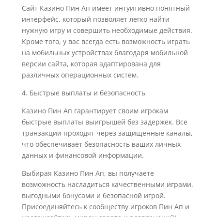
Сайт Казино Пин Ап имеет интуитивно понятный
интерфейс, который позволяет легко найти
нужную игру и совершить необходимые действия.
Кроме того, у вас всегда есть возможность играть
на мобильных устройствах благодаря мобильной
версии сайта, которая адаптирована для
различных операционных систем.
4. Быстрые выплаты и безопасность
Казино Пин Ап гарантирует своим игрокам
быстрые выплаты выигрышей без задержек. Все
транзакции проходят через защищенные каналы,
что обеспечивает безопасность ваших личных
данных и финансовой информации.
Выбирая Казино Пин Ап, вы получаете
возможность насладиться качественными играми,
выгодными бонусами и безопасной игрой.
Присоединяйтесь к сообществу игроков Пин Ап и