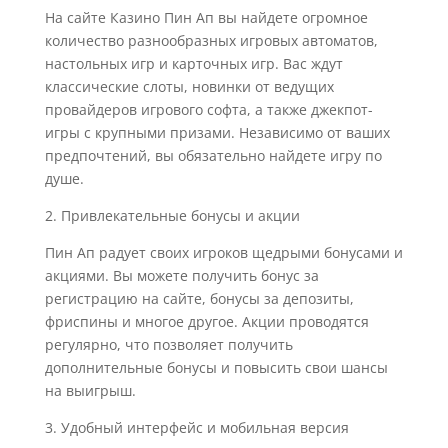
На сайте Казино Пин Ап вы найдете огромное
количество разнообразных игровых автоматов,
настольных игр и карточных игр. Вас ждут
классические слоты, новинки от ведущих
провайдеров игрового софта, а также джекпот-
игры с крупными призами. Независимо от ваших
предпочтений, вы обязательно найдете игру по
душе.
2. Привлекательные бонусы и акции
Пин Ап радует своих игроков щедрыми бонусами и
акциями. Вы можете получить бонус за
регистрацию на сайте, бонусы за депозиты,
фриспины и многое другое. Акции проводятся
регулярно, что позволяет получить
дополнительные бонусы и повысить свои шансы
на выигрыш.
3. Удобный интерфейс и мобильная версия