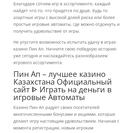
Благодаря сотням игр в ассортименте, каждый
найдет что-то, что придется по душе. Будь то
азартные игры с высокой долей риска или более
простые игровые автоматы, где можно отдохнуть и
получить удовольствие от игры.
Не упустите возможность испытать удачу в играх
казино Пин Ап. Начните свою победную историю
уже сегодня и наслаждайтесь разнообразием
игрового ассортимента.
Пин Ап – лучшее казино
Казахстана Официальный
сайт ᐈ Играть на деньги в
игровые Автоматы
Казино Пин Ап радует своих посетителей
многочисленными бонусами и акциями, которые
делают игру настоящим удовольствием. Начиная с
момента регистрации, новым игрокам