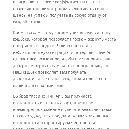
выигрыши. Высокие коэффициенты выплат
позволяют нашим игрокам увеличивать свои
шансы на успех и получать высокую отдачу от
каждой ставки.
Кроме того, мы предлагаем уникальную систему
кэшбэка, которая позволяет игрокам вернуть часть
потерянных средств. Если вы попали в
неблагоприятную ситуацию и потеряли, “Пин Ап”
сделает все возможное, чтобы восстановить ваше
доверие и вернуть вам часть проигранных денег.
Наш кэшбэк позволяет вам получать
дополнительные вознаграждения и повышает
ваши шансы на выигрыш.
Выбрав “Казино Пин Ап”, вы получаете
возможность испытать азарт, приятное
времяпрепровождение и сделать высокие ставки
на свою удачу. Мы предлагаем вам уникальные
возможности и гарантируем честность и