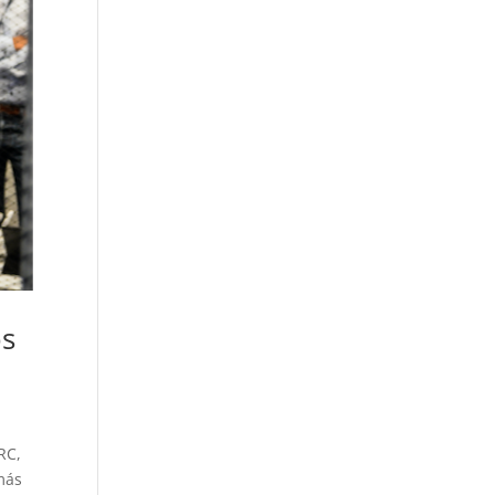
os
RC,
más