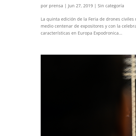
por
prensa
|
Jun 27, 2019
|
Sin categoría
La quinta edición de la Feria de drones civile
medio centenar de expositores y con la celebr
características en Europa Expodronica...