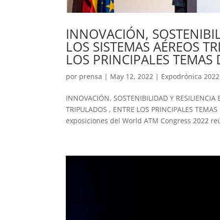
INNOVACIÓN, SOSTENIBIL
LOS SISTEMAS AÉREOS T
LOS PRINCIPALES TEMAS
por
prensa
|
May 12, 2022
|
Expodrónica 2022
INNOVACIÓN, SOSTENIBILIDAD Y RESILIENCIA
TRIPULADOS , ENTRE LOS PRINCIPALES TEMAS 
exposiciones del World ATM Congress 2022 reú