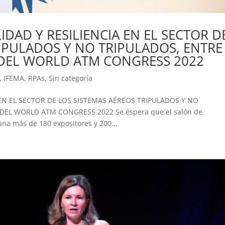
IDAD Y RESILIENCIA EN EL SECTOR D
RIPULADOS Y NO TRIPULADOS, ENTRE
 DEL WORLD ATM CONGRESS 2022
,
IFEMA
,
RPAs
,
Sin categoría
 EN EL SECTOR DE LOS SISTEMAS AÉREOS TRIPULADOS Y NO
DEL WORLD ATM CONGRESS 2022 Se espera que el salón de
na más de 180 expositores y 200...