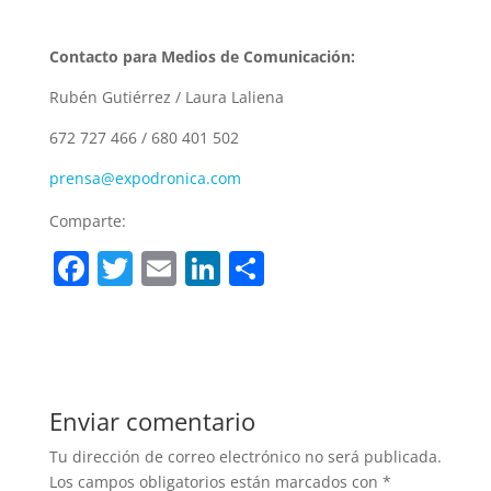
Contacto para Medios de Comunicación:
Rubén Gutiérrez / Laura Laliena
672 727 466 / 680 401 502
prensa@expodronica.com
Comparte:
F
T
E
Li
C
a
w
m
n
o
c
itt
ai
k
m
e
er
l
e
p
b
dI
ar
Enviar comentario
o
n
tir
Tu dirección de correo electrónico no será publicada.
o
Los campos obligatorios están marcados con
*