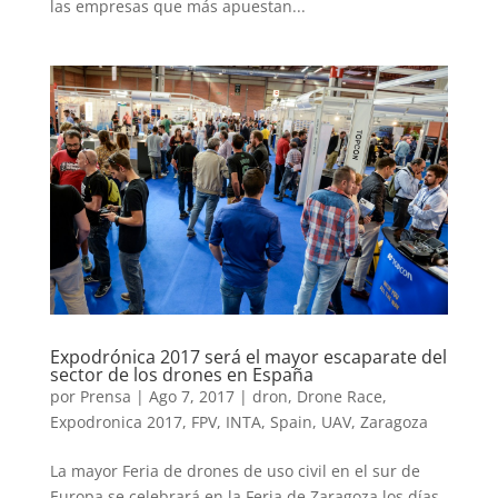
las empresas que más apuestan...
Expodrónica 2017 será el mayor escaparate del
sector de los drones en España
por
Prensa
|
Ago 7, 2017
|
dron
,
Drone Race
,
Expodronica 2017
,
FPV
,
INTA
,
Spain
,
UAV
,
Zaragoza
La mayor Feria de drones de uso civil en el sur de
Europa se celebrará en la Feria de Zaragoza los días