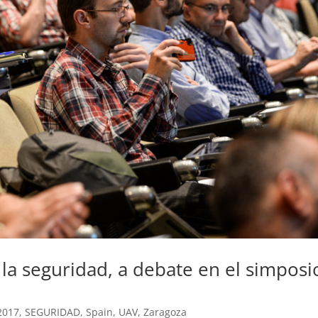
 la seguridad, a debate en el simposi
2017
,
SEGURIDAD
,
Spain
,
UAV
,
Zaragoza