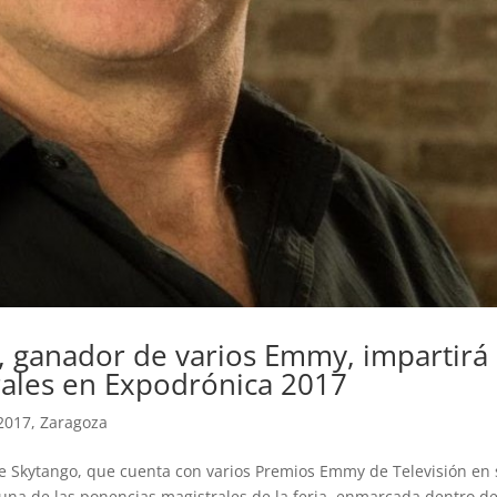
n, ganador de varios Emmy, impartirá
rales en Expodrónica 2017
2017
,
Zaragoza
 de Skytango, que cuenta con varios Premios Emmy de Televisión en
una de las ponencias magistrales de la feria, enmarcada dentro de