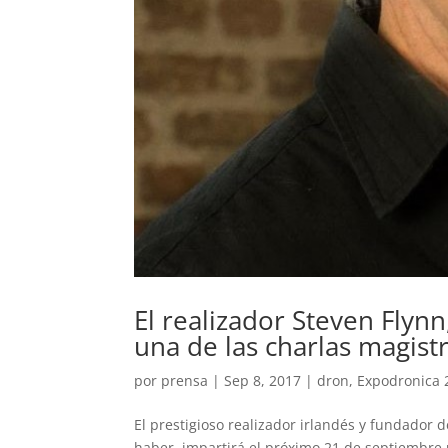
El realizador Steven Flyn
una de las charlas magist
por
prensa
|
Sep 8, 2017
|
dron
,
Expodronica 
El prestigioso realizador irlandés y fundador
haber, impartirá el próximo 21 de septiembre 