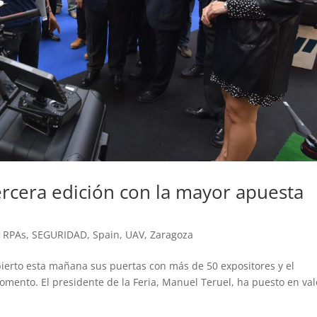
ercera edición con la mayor apuesta
,
RPAs
,
SEGURIDAD
,
Spain
,
UAV
,
Zaragoza
ierto esta mañana sus puertas con más de 50 expositores y el
mento. El presidente de la Feria, Manuel Teruel, ha puesto en val